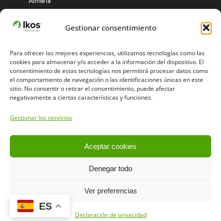
Almería
Soporte
Gestionar consentimiento
Para ofrecer las mejores experiencias, utilizamos tecnologías como las
cookies para almacenar y/o acceder a la información del dispositivo. El
¿Necesitas ayuda? Obtenga soluciones rápidas a
consentimiento de estas tecnologías nos permitirá procesar datos como
cualquier problema que enfrente.
el comportamiento de navegación o las identificaciones únicas en este
sitio. No consentir o retirar el consentimiento, puede afectar
negativamente a ciertas características y funciones.
support@ikosadvanced.com
Gestionar los servicios
+34 651 674 870 (L-V 8:00 a 16:00)
Aceptar cookies
Denegar todo
Copyright © 2024 IKOS ADVANCED S.L. Todos los derechos
Ver preferencias
reservados. Visite nuestra política de privacidad
aquí
ES
Declaración de privacidad