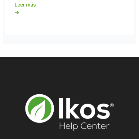
Leer más
→