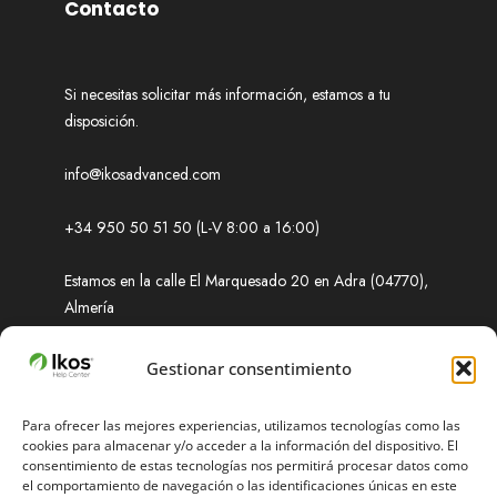
Contacto
Si necesitas solicitar más información, estamos a tu
disposición.
info@ikosadvanced.com
+34 950 50 51 50 (L-V 8:00 a 16:00)
Estamos en la calle El Marquesado 20 en Adra (04770),
Almería
Soporte
Gestionar consentimiento
Para ofrecer las mejores experiencias, utilizamos tecnologías como las
cookies para almacenar y/o acceder a la información del dispositivo. El
¿Necesitas ayuda? Obtenga soluciones rápidas a
consentimiento de estas tecnologías nos permitirá procesar datos como
cualquier problema que enfrente.
el comportamiento de navegación o las identificaciones únicas en este