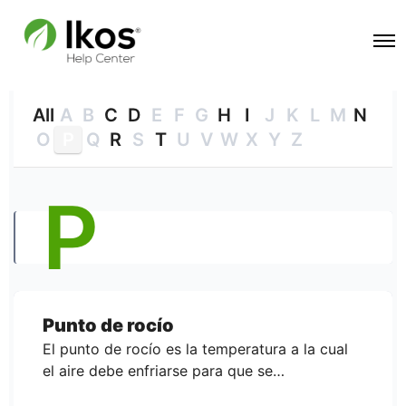
All
A
B
C
D
E
F
G
H
I
J
K
L
M
N
O
P
Q
R
S
T
U
V
W
X
Y
Z
P
Punto de rocío
El punto de rocío es la temperatura a la cual
el aire debe enfriarse para que se…