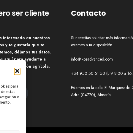
ero ser cliente
Contacto
ás interesado en nuestros
Si necesitas solicitar más informació
os y te gustaría que te
estamos a tu disposición.
temos, déjanos tus datos.
s aquí para ayudarte a
info@ikosadvanced.com
ormar la gestión agrícola.
+34 950 50 51 50 (L-V 8:00 a 16
ookies para
Estamos en la calle El Marquesado 
 de estas
ntáctanos
Adra (04770), Almería
avegación o
miento,