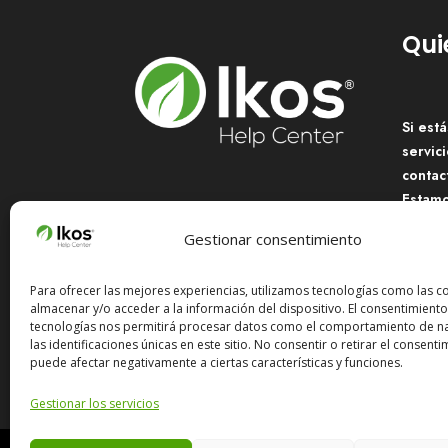
Qui
Si est
servici
contac
Estamo
transf
Gestionar consentimiento
Aprende a utilizar Ikos.
Te guiamos paso a paso
Para ofrecer las mejores experiencias, utilizamos tecnologías como las c
por la herramienta.
almacenar y/o acceder a la información del dispositivo. El consentimiento
Co
tecnologías nos permitirá procesar datos como el comportamiento de n
las identificaciones únicas en este sitio. No consentir o retirar el consenti
puede afectar negativamente a ciertas características y funciones.
Gestionar los servicios