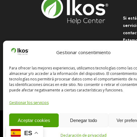
Si est
servici
contac
Estamo
transf
Gestionar consentimiento
Aprende a utilizar Ikos.
Te guiamos paso a paso
Para ofrecer las mejores experiencias, utilizamos tecnologías como las c
por la herramienta.
almacenar y/o acceder a la información del dispositivo. El consentimiento
Co
tecnologías nos permitirá procesar datos como el comportamiento de n
las identificaciones únicas en este sitio. No consentir o retirar el consenti
puede afectar negativamente a ciertas características y funciones.
Gestionar los servicios
Aceptar cookies
Denegar todo
Ver prefe
Copyright © 2024 I
ES
Declaración de privacidad