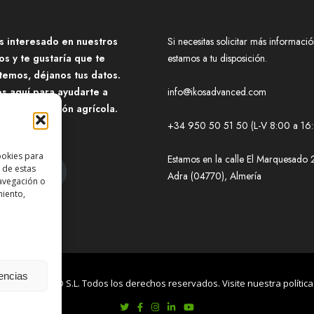
ás interesado en nuestros
Si necesitas solicitar más informació
os y te gustaría que te
estamos a tu disposición.
temos, déjanos tus datos.
s aquí para ayudarte a
info@ikosadvanced.com
ormar la gestión agrícola.
+34 950 50 51 50 (L-V 8:00 a 16
ookies para
Estamos en la calle El Marquesado 
 de estas
ntáctanos
Adra (04770), Almería
avegación o
miento,
rencias
KOS ADVANCED S.L. Todos los derechos reservados. Visite nuestra política