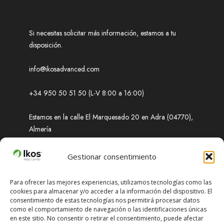
Si necesitas solicitar más información, estamos a tu
disposición.
info@ikosadvanced.com
+34 950 50 51 50 (L-V 8:00 a 16:00)
Estamos en la calle El Marquesado 20 en Adra (04770),
Almería
Soporte
Gestionar consentimiento
Para ofrecer las mejores experiencias, utilizamos tecnologías como las
cookies para almacenar y/o acceder a la información del dispositivo. El
¿Necesitas ayuda? Obtenga soluciones rápidas a
consentimiento de estas tecnologías nos permitirá procesar datos
cualquier problema que enfrente.
como el comportamiento de navegación o las identificaciones únicas
en este sitio. No consentir o retirar el consentimiento, puede afectar