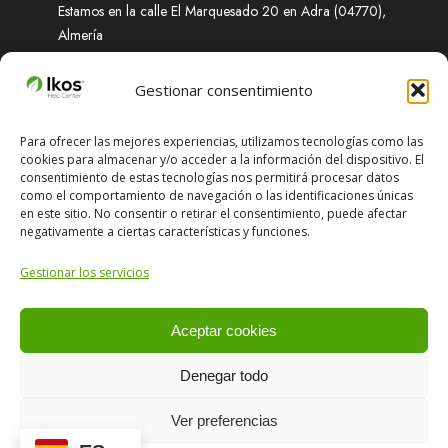
Estamos en la calle El Marquesado 20 en Adra (04770),
Almería
Soporte
Gestionar consentimiento
Para ofrecer las mejores experiencias, utilizamos tecnologías como las
cookies para almacenar y/o acceder a la información del dispositivo. El
¿Necesitas ayuda? Obtenga soluciones rápidas a
consentimiento de estas tecnologías nos permitirá procesar datos
cualquier problema que enfrente.
como el comportamiento de navegación o las identificaciones únicas
en este sitio. No consentir o retirar el consentimiento, puede afectar
negativamente a ciertas características y funciones.
support@ikosadvanced.com
Gestionar los servicios
+34 651 674 870 (L-V 8:00 a 16:00)
Aceptar cookies
Denegar todo
Copyright © 2024 IKOS ADVANCED S.L. Todos los derechos
Ver preferencias
reservados. Visite nuestra política de privacidad
aquí