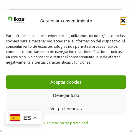
Gestionar consentimiento
Para ofrecer las mejores experiencias, utilizamos tecnologías como las
cookies para almacenar y/o acceder a la información del dispositivo. El
consentimiento de estas tecnologías nos permitirá procesar datos
como el comportamiento de navegación o las identificaciones únicas
en este sitio. No consentir o retirar el consentimiento, puede afectar
negativamente a ciertas características y funciones.
Aceptar cookies
Denegar todo
↪︎ Si eliges plantación o siembra directa
manual
Ver preferencias
Completa la
Superficie cultivada
, la
Distancia
ES
Declaración de privacidad
entre hileras
y la
Distancia entre plantas
. A