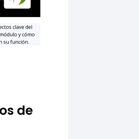
ctos clave del
a módulo y cómo
n su función.
os de