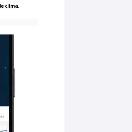
de clima
.