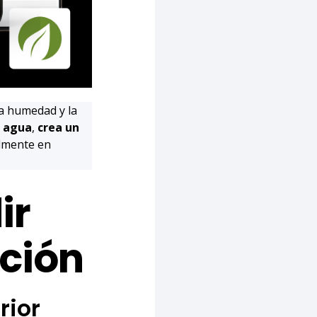
la humedad y la
e agua
,
crea un
almente en
ir
ción
rior