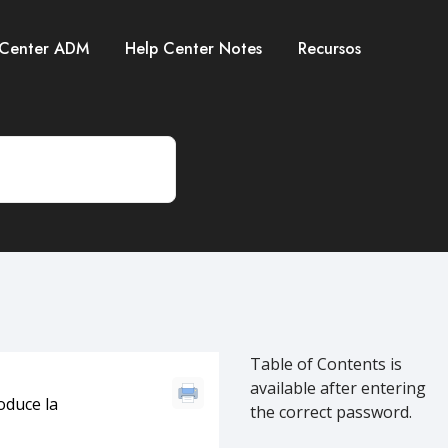
 Center ADM
Help Center Notes
Recursos
Table of Contents is
available after entering
oduce la
the correct password.