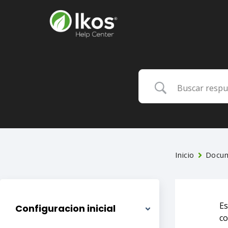
Inicio
Docum
Es
Configuracion inicial
co