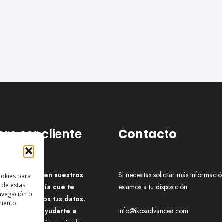
ero ser cliente
Contacto
ás interesado en nuestros
Si necesitas solicitar más informació
ookies para
 de estas
os y te gustaría que te
estamos a tu disposición.
avegación o
temos, déjanos tus datos.
miento,
s aquí para ayudarte a
info@ikosadvanced.com