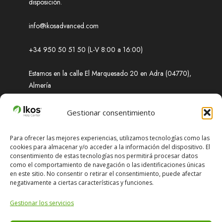
disposición.
info@ikosadvanced.com
+34 950 50 51 50 (L-V 8:00 a 16:00)
Estamos en la calle El Marquesado 20 en Adra (04770),
Almería
Soporte
Gestionar consentimiento
Para ofrecer las mejores experiencias, utilizamos tecnologías como las
cookies para almacenar y/o acceder a la información del dispositivo. El
¿Necesitas ayuda? Obtenga soluciones rápidas a
consentimiento de estas tecnologías nos permitirá procesar datos
cualquier problema que enfrente.
como el comportamiento de navegación o las identificaciones únicas
en este sitio. No consentir o retirar el consentimiento, puede afectar
negativamente a ciertas características y funciones.
support@ikosadvanced.com
Gestionar los servicios
+34 651 674 870 (L-V 8:00 a 16:00)