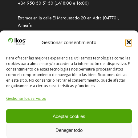
+34 950 50 51 50 (L-V 8:00 a 16:00)
Estamos en la calle El Marquesado 20 en Adra (04770),
Almería
Soporte
Gestionar consentimiento
Para ofrecer las mejores experiencias, utilizamos tecnologías como las
cookies para almacenar y/o acceder a la información del dispositivo. El
¿Necesitas ayuda? Obtenga soluciones rápidas a
consentimiento de estas tecnologías nos permitirá procesar datos
cualquier problema que enfrente.
como el comportamiento de navegación o las identificaciones únicas
en este sitio. No consentir o retirar el consentimiento, puede afectar
negativamente a ciertas características y funciones.
support@ikosadvanced.com
Gestionar los servicios
+34 651 674 870 (L-V 8:00 a 16:00)
Aceptar cookies
Denegar todo
Copyright © 2024 IKOS ADVANCED S.L. Todos los derechos